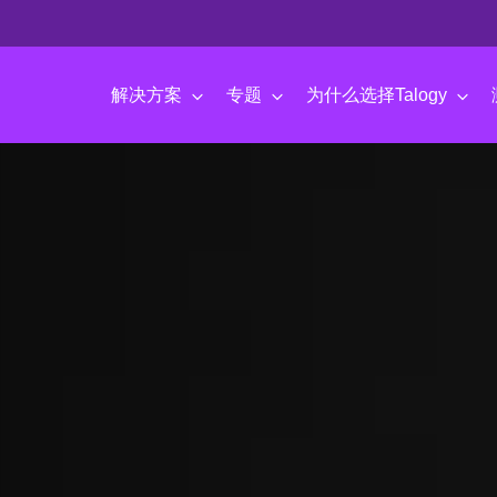
名啦！
解决方案
专题
为什么选择Talogy
名为Talogy（
解的、喜爱的和
起。